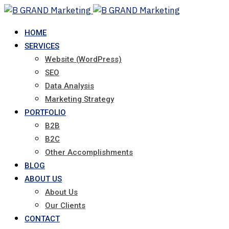
Skip
to
HOME
content
SERVICES
Website (WordPress)
SEO
Data Analysis
Marketing Strategy
PORTFOLIO
B2B
B2C
Other Accomplishments
BLOG
ABOUT US
About Us
Our Clients
CONTACT