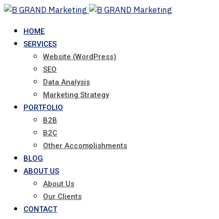
Skip
to
HOME
content
SERVICES
Website (WordPress)
SEO
Data Analysis
Marketing Strategy
PORTFOLIO
B2B
B2C
Other Accomplishments
BLOG
ABOUT US
About Us
Our Clients
CONTACT