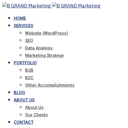
Skip
to
HOME
content
SERVICES
Website (WordPress)
SEO
Data Analysis
Marketing Strategy
PORTFOLIO
B2B
B2C
Other Accomplishments
BLOG
ABOUT US
About Us
Our Clients
CONTACT