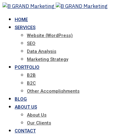
Skip
to
HOME
content
SERVICES
Website (WordPress)
SEO
Data Analysis
Marketing Strategy
PORTFOLIO
B2B
B2C
Other Accomplishments
BLOG
ABOUT US
About Us
Our Clients
CONTACT